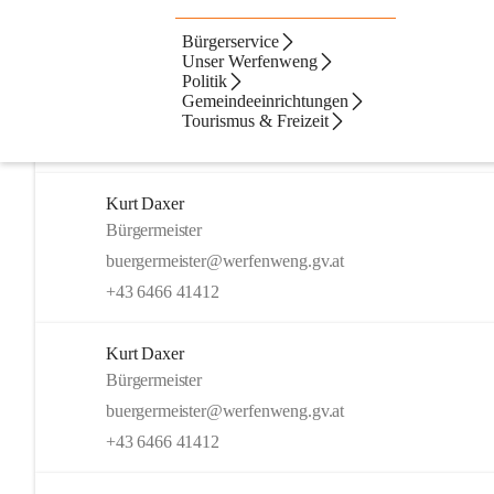
Bürgerservice
Artikel
Kontakte
Navigation
Beste Resultate
Unser Werfenweng
Politik
Suchergebnisse
Suchergebnisse:
Gemeindeeinrichtungen
9
Tourismus & Freizeit
Der Bürgermeister
Seite
•
politik/der-buergermeister
Kurt Daxer
Bürgermeister
buergermeister@werfenweng.gv.at
+43 6466 41412
Kurt Daxer
Bürgermeister
buergermeister@werfenweng.gv.at
+43 6466 41412