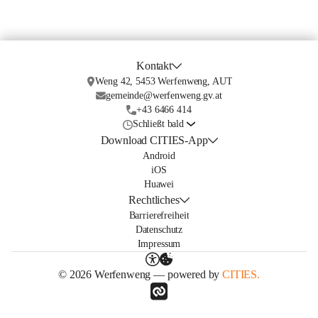
Kontakt
Weng 42, 5453 Werfenweng, AUT
gemeinde@werfenweng.gv.at
+43 6466 414
Schließt bald
Download CITIES-App
Android
iOS
Huawei
Rechtliches
Barrierefreiheit
Datenschutz
Impressum
© 2026 Werfenweng — powered by
CITIES.