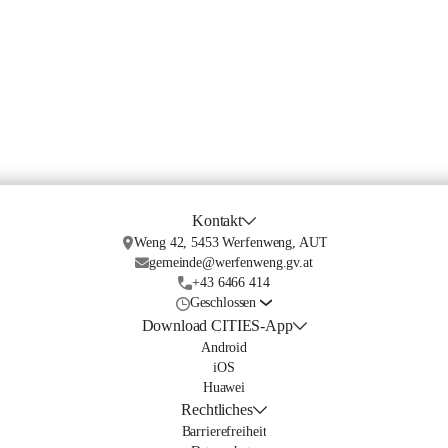
Kontakt
Weng 42, 5453 Werfenweng, AUT
gemeinde@werfenweng.gv.at
+43 6466 414
Geschlossen
Download CITIES-App
Android
iOS
Huawei
Rechtliches
Barrierefreiheit