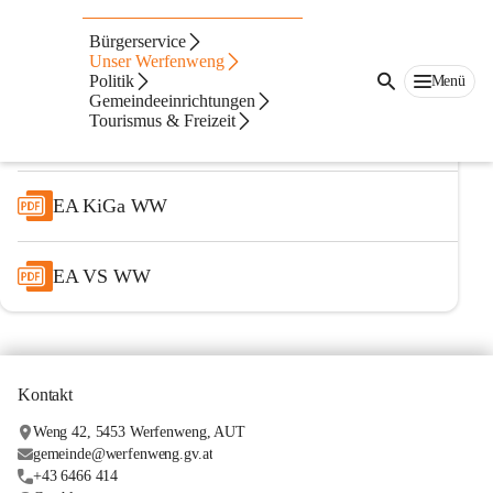
Energieausweise
Bürgerservice
Unser Werfenweng
EA Gem WW Turnhalle VS WW
Politik
Menü
Gemeindeeinrichtungen
Tourismus & Freizeit
EA Gem.Werfenweng W42
EA KiGa WW
EA VS WW
Kontakt
Weng 42, 5453 Werfenweng, AUT
gemeinde@werfenweng.gv.at
+43 6466 414