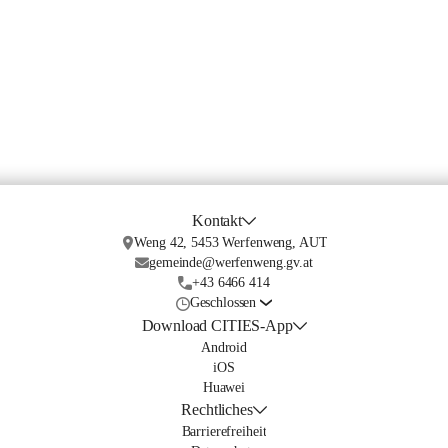
Kontakt
Weng 42, 5453 Werfenweng, AUT
gemeinde@werfenweng.gv.at
+43 6466 414
Geschlossen
Download CITIES-App
Android
iOS
Huawei
Rechtliches
Barrierefreiheit