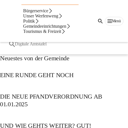
Suche
Bürgerservice
nach
Häufige Suchbegriffe
Unser Werfenweng
Inhalten
Politik
Menü
und
Gemeindeeinrichtungen
mehr...
Bürgermeister
Tourismus & Freizeit
Amtsleitung
Digitale Amtstafel
Neuestes von der Gemeinde
EINE RUNDE GEHT NOCH
DIE NEUE PFANDVERORDNUNG AB
01.01.2025
UND WIE GEHTS WEITER? GUT!