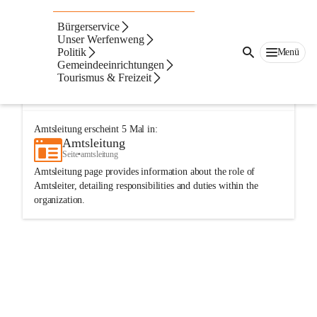
Bürgerservice
Navigation
Text
Beste Resultate
Unser Werfenweng
Politik
Menü
Suchergebnisse
Suchergebnisse:
Gemeindeeinrichtungen
2
Tourismus & Freizeit
Amtsleitung
Seite
•
gemeindeeinrichtungen/gemeindeamt/amtsleitung
Amtsleitung
erscheint
5
Mal in:
Amtsleitung
Seite
•
amtsleitung
Amtsleitung page provides information about the role of
Amtsleiter, detailing responsibilities and duties within the
organization.