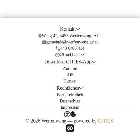
Kontakt
Weng 42, 5453 Werfenweng, AUT
gemeinde@werfenweng.gv.at
+43 6466 414
Öffnet bald
Download CITIES-App
Android
iOS
Huawei
Rechtliches
Barrierefreiheit
Datenschutz
Impressum
© 2026 Werfenweng — powered by
CITIES.