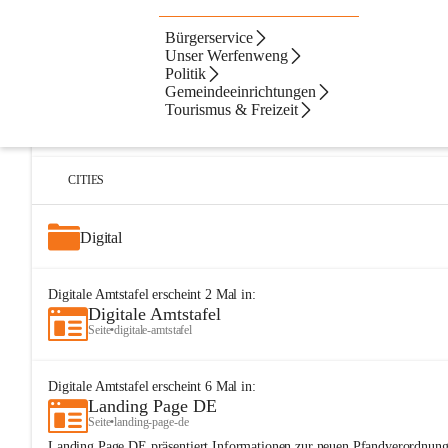
Bürgerservice
Artikel
Dateien
Navigation
Beste Resultate
Unser Werfenweng
Politik
Suchergebnisse
Suchergebnisse:
Gemeindeeinrichtungen
25
Tourismus & Freizeit
Digitale Amtstafel
Seite
•
buergerservice/digitale-amtstafel
CITIES
Digital
Digitale Amtstafel
erscheint
2
Mal in:
Digitale Amtstafel
Seite
•
digitale-amtstafel
Digitale Amtstafel
erscheint
6
Mal in:
Landing Page DE
Seite
•
landing-page-de
Landing Page DE präsentiert Informationen zur neuen Pfandverordnung