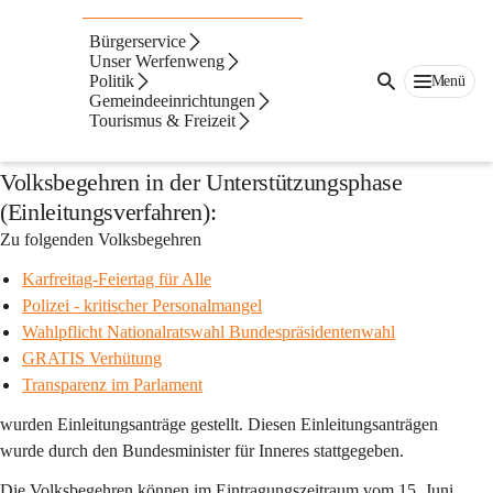
Auf dieser Seite
Bürgerservice
Volksbegehren
Unser Werfenweng
Politik
Menü
Gemeindeeinrichtungen
Volksbegehren ab 15.06. - 22.06.2026
Tourismus & Freizeit
Volksbegehren in der Unterstützungsphase
(Einleitungsverfahren):
Zu folgenden Volksbegehren
Karfreitag-Feiertag für Alle
Polizei - kritischer Personalmangel
Wahlpflicht Nationalratswahl Bundespräsidentenwahl
GRATIS Verhütung
Transparenz im Parlament
wurden Einleitungsanträge gestellt. Diesen Einleitungsanträgen 
wurde durch den Bundesminister für Inneres stattgegeben.
Die Volksbegehren können im Eintragungszeitraum vom 15. Juni 