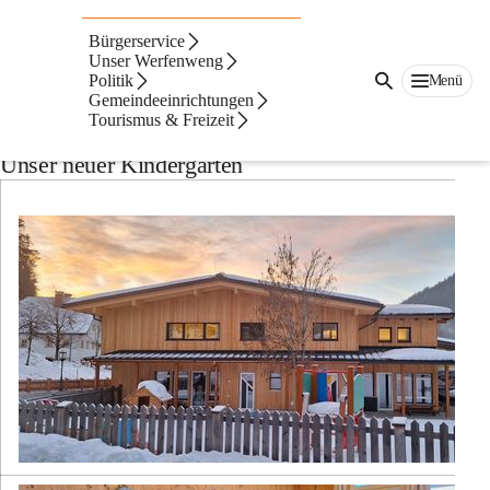
Auf dieser Seite
Bürgerservice
Unser neuer
Unser Werfenweng
Politik
Menü
Gemeindeeinrichtungen
Kindergarten
Tourismus & Freizeit
Unser neuer Kindergarten