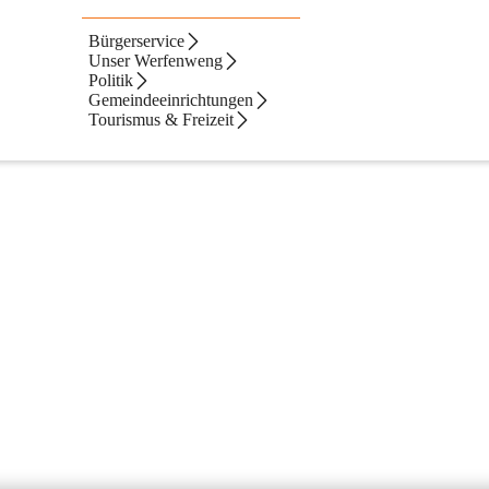
Bürgerservice
Link einen Verlustmeldung tätigen. Falls der verlorene Gegenstand bei
Unser Werfenweng
Politik
Gemeindeeinrichtungen
Tourismus & Freizeit