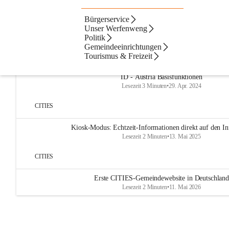
Bürgerservice
Artikel
Dateien
Navigation
Beste Resultate
Unser Werfenweng
Politik
Suchergebnisse
Suchergebnisse:
Gemeindeeinrichtungen
3
Werfenweng
Tourismus & Freizeit
ID - Austria Basisfunktionen
Lesezeit 3 Minuten
•
29. Apr. 2024
CITIES
Kiosk-Modus: Echtzeit-Informationen direkt auf den In
Lesezeit 2 Minuten
•
13. Mai 2025
CITIES
Erste CITIES-Gemeindewebsite in Deutschland
Lesezeit 2 Minuten
•
11. Mai 2026