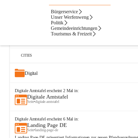
Bürgerservice
Artikel
Dateien
Navigation
Beste Resultate
Unser Werfenweng
Politik
Suchergebnisse
Suchergebnisse:
Gemeindeeinrichtungen
25
Tourismus & Freizeit
Digitale Amtstafel
Seite
•
buergerservice/digitale-amtstafel
CITIES
Digital
Digitale Amtstafel
erscheint
2
Mal in:
Digitale Amtstafel
Seite
•
digitale-amtstafel
Digitale Amtstafel
erscheint
6
Mal in:
Landing Page DE
Seite
•
landing-page-de
Landing Page DE präsentiert Informationen zur neuen Pfandverordnung