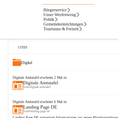
Bürgerservice
Artikel
Dateien
Navigation
Beste Resultate
Unser Werfenweng
Politik
Suchergebnisse
Suchergebnisse:
Gemeindeeinrichtungen
25
Tourismus & Freizeit
Digitale Amtstafel
Seite
•
buergerservice/digitale-amtstafel
CITIES
Digital
Digitale Amtstafel
erscheint
2
Mal in:
Digitale Amtstafel
Seite
•
digitale-amtstafel
Digitale Amtstafel
erscheint
6
Mal in:
Landing Page DE
Seite
•
landing-page-de
Landing Page DE präsentiert Informationen zur neuen Pfandverordnung