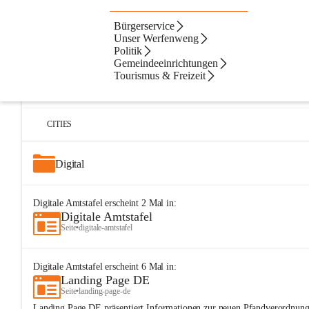
Bürgerservice
Artikel
Dateien
Navigation
Beste Resultate
Unser Werfenweng
Politik
Suchergebnisse
Suchergebnisse:
Gemeindeeinrichtungen
25
Tourismus & Freizeit
Digitale Amtstafel
Seite
•
buergerservice/digitale-amtstafel
CITIES
Digital
Digitale Amtstafel
erscheint
2
Mal in:
Digitale Amtstafel
Seite
•
digitale-amtstafel
Digitale Amtstafel
erscheint
6
Mal in:
Landing Page DE
Seite
•
landing-page-de
Landing Page DE präsentiert Informationen zur neuen Pfandverordnung