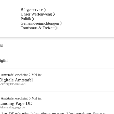
Bürgerservice
Artikel
Dateien
Navigation
Text
ltate
Unser Werfenweng
Politik
ebnisse
ebnisse:
Gemeindeeinrichtungen
Tourismus & Freizeit
Digitale Amtstafel
Seite
•
buergerservice/digitale-amtstafel
IES
gital
e Amtstafel
erscheint
2
Mal in:
Digitale Amtstafel
Seite
•
digitale-amtstafel
e Amtstafel
erscheint
6
Mal in:
Landing Page DE
Seite
•
landing-page-de
 Page DE präsentiert Informationen zur neuen Pfandverordnung, Reisepass-