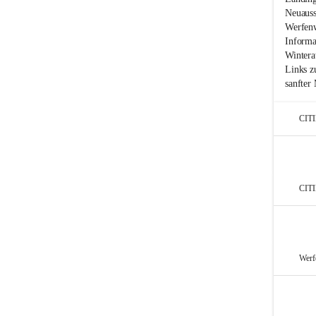
Neuauss
Werfenw
Informa
Wintera
Links z
sanfter 
CIT
CIT
Werf