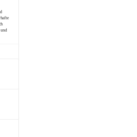
nd
rhafte
ch
 und