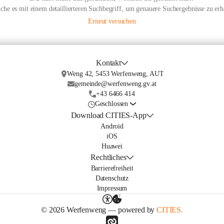
che es mit einem detaillierteren Suchbegriff, um genauere Suchergebnisse zu erh
Erneut versuchen
Kontakt
Weng 42, 5453 Werfenweng, AUT
gemeinde@werfenweng.gv.at
+43 6466 414
Geschlossen
Download CITIES-App
Android
iOS
Huawei
Rechtliches
Barrierefreiheit
Datenschutz
Impressum
© 2026 Werfenweng — powered by
CITIES.