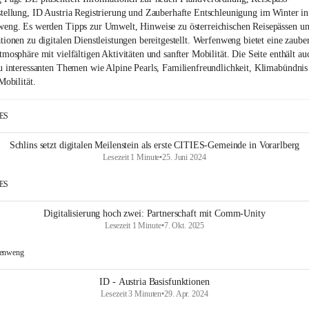
tellung, ID Austria Registrierung und Zauberhafte Entschleunigung im Winter in
eng. Es werden Tipps zur Umwelt, Hinweise zu österreichischen Reisepässen u
tionen zu digitalen Dienstleistungen bereitgestellt. Werfenweng bietet eine zaube
tmosphäre mit vielfältigen Aktivitäten und sanfter Mobilität. Die Seite enthält au
u interessanten Themen wie Alpine Pearls, Familienfreundlichkeit, Klimabündnis
Mobilität.
IES
Schlins setzt digitalen Meilenstein als erste CITIES-Gemeinde in Vorarlberg
Lesezeit 1 Minute
•
25. Juni 2024
IES
Digitalisierung hoch zwei: Partnerschaft mit Comm-Unity
Lesezeit 1 Minute
•
7. Okt. 2025
enweng
ID - Austria Basisfunktionen
Lesezeit 3 Minuten
•
29. Apr. 2024