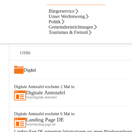
Bürgerservice
Artikel
Dateien
Navigation
Beste Resultate
Unser Werfenweng
Politik
Suchergebnisse
Suchergebnisse:
Gemeindeeinrichtungen
25
Tourismus & Freizeit
Digitale Amtstafel
Seite
•
buergerservice/digitale-amtstafel
CITIES
Digital
Digitale Amtstafel
erscheint
2
Mal in:
Digitale Amtstafel
Seite
•
digitale-amtstafel
Digitale Amtstafel
erscheint
6
Mal in:
Landing Page DE
Seite
•
landing-page-de
Landing Page DE präsentiert Informationen zur neuen Pfandverordnung