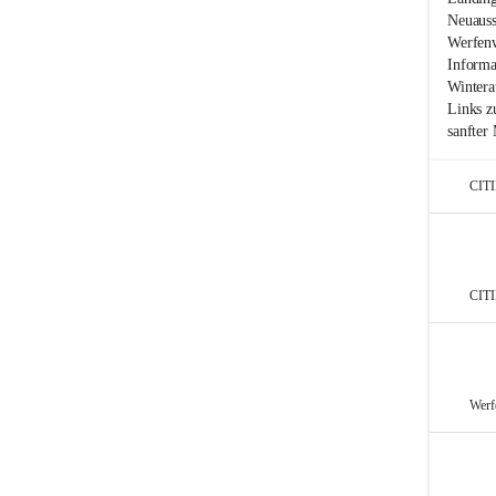
Neuauss
Werfenw
Informa
Wintera
Links z
sanfter 
CIT
CIT
Werf