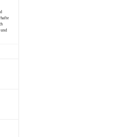
nd
rhafte
ch
 und