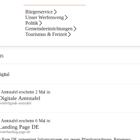
Bürgerservice
Artikel
Dateien
Navigation
Text
ltate
Unser Werfenweng
Politik
ebnisse
ebnisse:
Gemeindeeinrichtungen
Tourismus & Freizeit
Digitale Amtstafel
Seite
•
buergerservice/digitale-amtstafel
IES
gital
e Amtstafel
erscheint
2
Mal in:
Digitale Amtstafel
Seite
•
digitale-amtstafel
e Amtstafel
erscheint
6
Mal in:
Landing Page DE
Seite
•
landing-page-de
 Page DE präsentiert Informationen zur neuen Pfandverordnung, Reisepass-