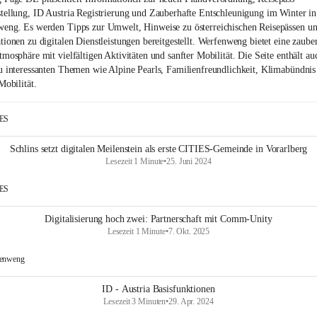
tellung, ID Austria Registrierung und Zauberhafte Entschleunigung im Winter in
eng. Es werden Tipps zur Umwelt, Hinweise zu österreichischen Reisepässen u
tionen zu digitalen Dienstleistungen bereitgestellt. Werfenweng bietet eine zaube
tmosphäre mit vielfältigen Aktivitäten und sanfter Mobilität. Die Seite enthält au
u interessanten Themen wie Alpine Pearls, Familienfreundlichkeit, Klimabündnis
Mobilität.
IES
Schlins setzt digitalen Meilenstein als erste CITIES-Gemeinde in Vorarlberg
Lesezeit 1 Minute
•
25. Juni 2024
IES
Digitalisierung hoch zwei: Partnerschaft mit Comm-Unity
Lesezeit 1 Minute
•
7. Okt. 2025
enweng
ID - Austria Basisfunktionen
Lesezeit 3 Minuten
•
29. Apr. 2024