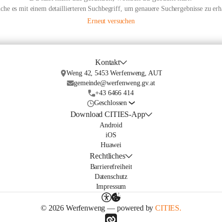
che es mit einem detaillierteren Suchbegriff, um genauere Suchergebnisse zu erh
Erneut versuchen
Kontakt
Weng 42, 5453 Werfenweng, AUT
gemeinde@werfenweng.gv.at
+43 6466 414
Geschlossen
Download CITIES-App
Android
iOS
Huawei
Rechtliches
Barrierefreiheit
Datenschutz
Impressum
© 2026 Werfenweng — powered by
CITIES.