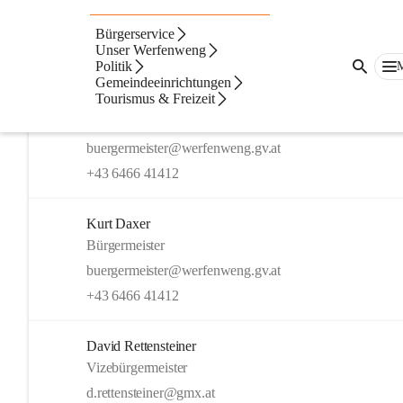
Bürgerservice
Artikel
Kontakte
Navigation
Beste Resultate
Unser Werfenweng
Politik
Suchergebnisse
Suchergebnisse:
Gemeindeeinrichtungen
3
Tourismus & Freizeit
Kurt Daxer
Bürgermeister
buergermeister@werfenweng.gv.at
+43 6466 41412
Kurt Daxer
Bürgermeister
buergermeister@werfenweng.gv.at
+43 6466 41412
David Rettensteiner
Vizebürgermeister
d.rettensteiner@gmx.at