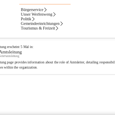
Bürgerservice
Navigation
Text
ltate
Unser Werfenweng
Politik
ebnisse
ebnisse:
Gemeindeeinrichtungen
Tourismus & Freizeit
Amtsleitung
Seite
•
gemeindeeinrichtungen/gemeindeamt/amtsleitung
tung
erscheint
5
Mal in:
Amtsleitung
Seite
•
amtsleitung
ung page provides information about the role of Amtsleiter, detailing responsibili
es within the organization.