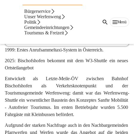
W3-Shuttle Pfarr-Werfen-Weng und Bischofshofen
Werfenweng
Bürgerservice
15. Dez. 2025
Unser Werfenweng
Politik
Menü
Gemeindeeinrichtungen
Tourismus & Freizeit
W3-Shuttle Fahrplan 2026_final
3 MB
1999: Erstes Anrufsammeltaxi-System in Österreich.
2025: Bischofshofen bekommt mit dem W3-Shuttle ein neues 
Ortsteilangebot
Entwickelt als Letzte-Meile-ÖV zwischen Bahnhof 
Bischofshofen als Verkehrsknotenpunkt und der 
Tourismusgemeinde Werfenweng: damit war das Werfenweng-
Shuttle ein wesentlicher Baustein des Konzeptes Sanfte Mobilität 
- Autofreier Tourismus. Im ersten Betriebsjahr wurden 5.500 
Fahrgäste mit Kleinbussen befördert.
Aufgrund der starken Nachfrage auch in den Nachbargemeinden 
Pfarrwerfen und Werfen wurde das Angebot auf die beiden 