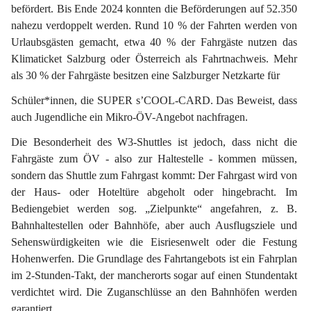
befördert. 
Bis Ende 2024 konnten die Beförderungen auf 52.350 
nahezu verdoppelt werden. 
Rund 10 % der Fahrten werden von 
Urlaubsgästen gemacht, etwa 40 % der Fahrgäste nutzen das 
Klimaticket Salzburg oder Österreich als Fahrtnachweis. Mehr 
als 30 % der Fahrgäste besitzen eine Salzburger Netzkarte für
Schüler*innen, die SUPER s’COOL-CARD. Das Beweist, dass 
auch Jugendliche ein Mikro-ÖV-Angebot nachfragen.
Die 
Besonderheit des W3-Shuttles
 ist jedoch, dass nicht die 
Fahrgäste zum ÖV - also zur Haltestelle - kommen müssen, 
sondern das Shuttle zum Fahrgast kommt: Der Fahrgast wird von 
der Haus- oder Hoteltüre abgeholt oder hingebracht. Im 
Bediengebiet werden sog. „Zielpunkte“ angefahren, z. B. 
Bahnhaltestellen oder Bahnhöfe, aber auch Ausflugsziele und 
Sehenswürdigkeiten wie die Eisriesenwelt oder die Festung 
Hohenwerfen. Die Grundlage des Fahrtangebots ist ein Fahrplan 
im 2-Stunden-Takt, der mancherorts sogar auf einen Stundentakt 
verdichtet wird. Die Zuganschlüsse an den Bahnhöfen werden 
garantiert.